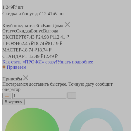
1 249
₽
/ шт
Скидка и бонус до
112.41
₽/ шт
Клуб покупателей «Ваш Дом»
Статус
Скидка
Бонус
Выгода
ЭКСПЕРТ
87.43 ₽
24.98 ₽
112.41 ₽
ПРОФИ
62.45 ₽
18.74 ₽
81.19 ₽
МАСТЕР
-
18.74 ₽
18.74 ₽
СТАНДАРТ
-
12.49 ₽
12.49 ₽
Как стать «ПРОФИ» сразу!
Узнать подробнее
Привезём
Привезём
Постараемся доставить быстрее. Точную дату сообщит
оператор.
В корзину