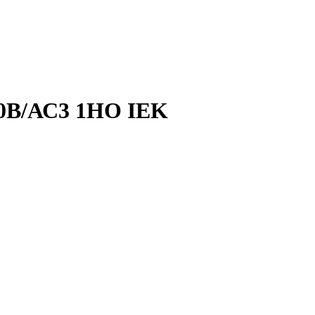
30В/АС3 1НО IEK