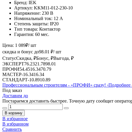
Бренд:
IEK
Артикул:
KKM11-012-230-10
Напряжение:
230 В
Номинальный ток:
12 А
Степень защиты:
IP20
Тип товара:
Контактор
Гарантия:
60 мес.
Цена:
1 089
₽
/ шт
скидка и бонус до
98.01
₽/ шт
Статус
Скидка, ₽
Бонус, ₽
Выгода, ₽
ЭКСПЕРТ
76.23
21.78
98.01
ПРОФИ
54.45
16.34
70.79
МАСТЕР
-
16.34
16.34
СТАНДАРТ
-
10.89
10.89
Профессиональным строителям -
«ПРОФИ»
сразу!
›
Подробнее 
Под заказ
Доставим до
Постараемся доставить быстрее. Точную дату сообщит оператор
В корзину
В избранное
В избранном
Сравнить