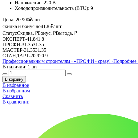
Напряжение:
220 В
Холодопроизводительность (BTU):
9
Цена:
20 900
₽
/ шт
скидка и бонус до
41.8
₽/ шт
Статус
Скидка, ₽
Бонус, ₽
Выгода, ₽
ЭКСПЕРТ
-
41.8
41.8
ПРОФИ
-
31.35
31.35
МАСТЕР
-
31.35
31.35
СТАНДАРТ
-
20.9
20.9
Профессиональным строителям -
«ПРОФИ»
сразу!
›
Подробнее 
В наличии: 1 шт
В корзину
В избранное
В избранном
Сравнить
В сравнении