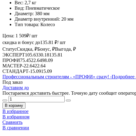
Вес:
2,7 кг
Вид:
Пневматическое
Диаметр:
380 мм
Диаметр внутренний:
20 мм
Тип товара:
Колесо
Цена:
1 509
₽
/ шт
скидка и бонус до
135.81
₽/ шт
Статус
Скидка, ₽
Бонус, ₽
Выгода, ₽
ЭКСПЕРТ
105.63
30.18
135.81
ПРОФИ
75.45
22.64
98.09
МАСТЕР
-
22.64
22.64
СТАНДАРТ
-
15.09
15.09
Профессиональным строителям -
«ПРОФИ»
сразу!
›
Подробнее 
Под заказ
Доставим до
Постараемся доставить быстрее. Точную дату сообщит оператор
В корзину
В избранное
В избранном
Сравнить
В сравнении