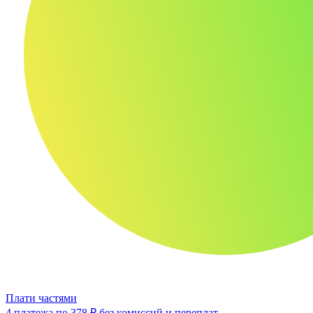
Плати частями
4 платежа по
378 ₽
без комиссий и переплат