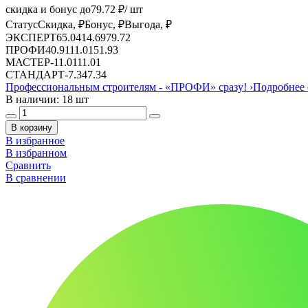
скидка и бонус до
79.72
₽/ шт
Статус
Скидка, ₽
Бонус, ₽
Выгода, ₽
ЭКСПЕРТ
65.04
14.69
79.72
ПРОФИ
40.91
11.01
51.93
МАСТЕР
-
11.01
11.01
СТАНДАРТ
-
7.34
7.34
Профессиональным строителям -
«ПРОФИ»
сразу!
›
Подробнее 
В наличии: 18 шт
В корзину
В избранное
В избранном
Сравнить
В сравнении