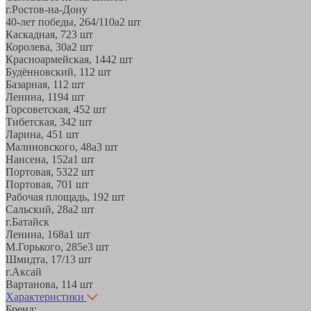
г.Ростов-на-Дону
40-лет победы, 264/110а
2 шт
Каскадная, 72
3 шт
Королева, 30а
2 шт
Красноармейская, 144
2 шт
Будённовский, 11
2 шт
Базарная, 11
2 шт
Ленина, 119
4 шт
Горсоветская, 45
2 шт
Тибетская, 34
2 шт
Ларина, 45
1 шт
Малиновского, 48а
3 шт
Нансена, 152а
1 шт
Портовая, 532
2 шт
Портовая, 70
1 шт
Рабочая площадь, 19
2 шт
Сальский, 28a
2 шт
г.Батайск
Ленина, 168а
1 шт
М.Горького, 285е
3 шт
Шмидта, 17/1
3 шт
г.Аксай
Вартанова, 11
4 шт
Характеристики
Бренд: