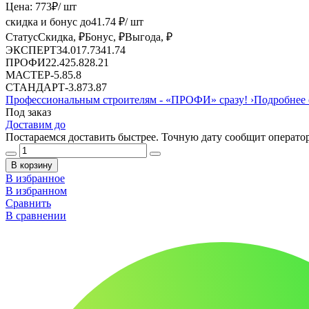
Цена:
773
₽
/ шт
скидка и бонус до
41.74
₽/ шт
Статус
Скидка, ₽
Бонус, ₽
Выгода, ₽
ЭКСПЕРТ
34.01
7.73
41.74
ПРОФИ
22.42
5.8
28.21
МАСТЕР
-
5.8
5.8
СТАНДАРТ
-
3.87
3.87
Профессиональным строителям -
«ПРОФИ»
сразу!
›
Подробнее 
Под заказ
Доставим до
Постараемся доставить быстрее. Точную дату сообщит оператор
В корзину
В избранное
В избранном
Сравнить
В сравнении