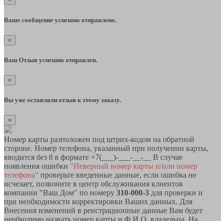
Ваше сообщение успешно отправлено.
×
Ваш Отзыв успешно отправлен.
×
Вы уже оставляли отзыв к этому заказу.
×
Номер карты разположен под штрих-кодом на обратной
стороне. Номер телефона, указанный при получении карты,
вводится без 8 в формате +7(___)-___-__-__ В случае
появления ошибки
"Неверный номер карты и/или номер
телефона"
проверьте введенные данные, если ошибка не
исчезает, позвоните в центр обслуживания клиентов
компании "Ваш Дом" по номеру
310-000-3
для проверки и
при необходимости корректировки Ваших данных. Для
Внесения изменений в реистрационные данные Вам будет
необходимо назвать номер карты и Ф.И.О. владельца. На