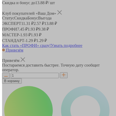
Скидка и бонус до
13.88
₽/ шт
Клуб покупателей «Ваш Дом»
Статус
Скидка
Бонус
Выгода
ЭКСПЕРТ
11.31 ₽
2.57 ₽
13.88 ₽
ПРОФИ
7.45 ₽
1.93 ₽
9.38 ₽
МАСТЕР
-
1.93 ₽
1.93 ₽
СТАНДАРТ
-
1.29 ₽
1.29 ₽
Как стать «ПРОФИ» сразу!
Узнать подробнее
Привезём
Привезём
Постараемся доставить быстрее. Точную дату сообщит
оператор.
В корзину