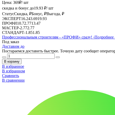
Цена:
369
₽
/ шт
скидка и бонус до
19.93
₽/ шт
Статус
Скидка, ₽
Бонус, ₽
Выгода, ₽
ЭКСПЕРТ
16.24
3.69
19.93
ПРОФИ
10.7
2.77
13.47
МАСТЕР
-
2.77
2.77
СТАНДАРТ
-
1.85
1.85
Профессиональным строителям -
«ПРОФИ»
сразу!
›
Подробнее 
Под заказ
Доставим до
Постараемся доставить быстрее. Точную дату сообщит оператор
В корзину
В избранное
В избранном
Сравнить
В сравнении