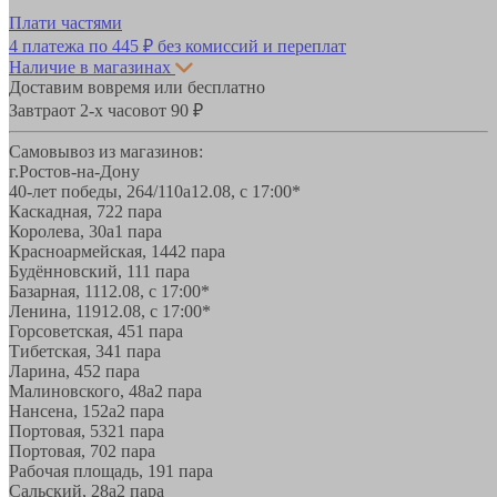
Плати частями
4 платежа по
445 ₽
без комиссий и переплат
Наличие в магазинах
Доставим вовремя или бесплатно
Завтра
от 2-х часов
от 90 ₽
Самовывоз из магазинов:
г.Ростов-на-Дону
40-лет победы, 264/110а
12.08, с 17:00*
Каскадная, 72
2 пара
Королева, 30а
1 пара
Красноармейская, 144
2 пара
Будённовский, 11
1 пара
Базарная, 11
12.08, с 17:00*
Ленина, 119
12.08, с 17:00*
Горсоветская, 45
1 пара
Тибетская, 34
1 пара
Ларина, 45
2 пара
Малиновского, 48а
2 пара
Нансена, 152а
2 пара
Портовая, 532
1 пара
Портовая, 70
2 пара
Рабочая площадь, 19
1 пара
Сальский, 28a
2 пара