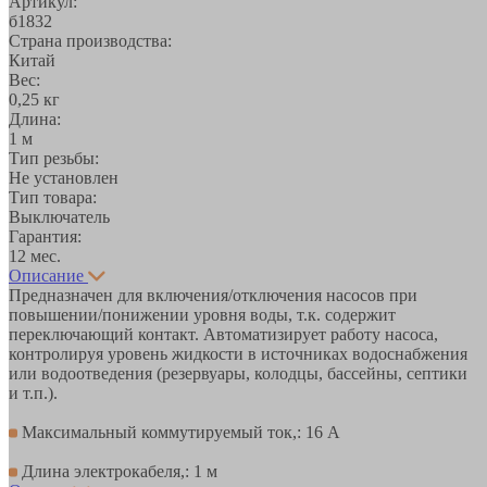
Артикул:
б1832
Страна производства:
Китай
Вес:
0,25 кг
Длина:
1 м
Тип резьбы:
Не установлен
Тип товара:
Выключатель
Гарантия:
12 мес.
Описание
Предназначен для включения/отключения насосов при
повышении/понижении уровня воды, т.к. содержит
переключающий контакт. Автоматизирует работу насоса,
контролируя уровень жидкости в источниках водоснабжения
или водоотведения (резервуары, колодцы, бассейны, септики
и т.п.).
Максимальный коммутируемый ток,: 16 А
Длина электрокабеля,: 1 м