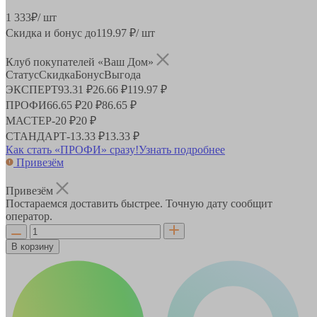
1 333
₽
/ шт
Скидка и бонус до
119.97
₽/ шт
Клуб покупателей «Ваш Дом»
Статус
Скидка
Бонус
Выгода
ЭКСПЕРТ
93.31 ₽
26.66 ₽
119.97 ₽
ПРОФИ
66.65 ₽
20 ₽
86.65 ₽
МАСТЕР
-
20 ₽
20 ₽
СТАНДАРТ
-
13.33 ₽
13.33 ₽
Как стать «ПРОФИ» сразу!
Узнать подробнее
Привезём
Привезём
Постараемся доставить быстрее. Точную дату сообщит
оператор.
В корзину