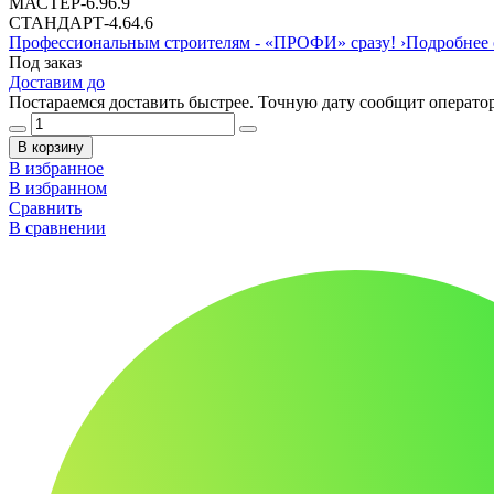
МАСТЕР
-
6.9
6.9
СТАНДАРТ
-
4.6
4.6
Профессиональным строителям -
«ПРОФИ»
сразу!
›
Подробнее 
Под заказ
Доставим до
Постараемся доставить быстрее. Точную дату сообщит оператор
В корзину
В избранное
В избранном
Сравнить
В сравнении