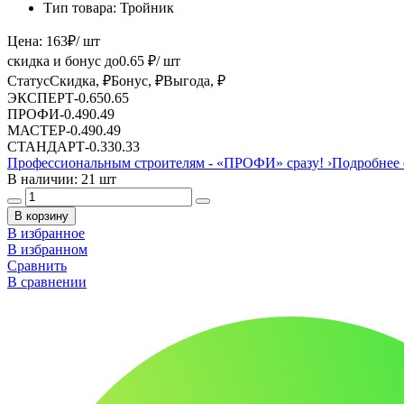
Тип товара:
Тройник
Цена:
163
₽
/ шт
скидка и бонус до
0.65
₽/ шт
Статус
Скидка, ₽
Бонус, ₽
Выгода, ₽
ЭКСПЕРТ
-
0.65
0.65
ПРОФИ
-
0.49
0.49
МАСТЕР
-
0.49
0.49
СТАНДАРТ
-
0.33
0.33
Профессиональным строителям -
«ПРОФИ»
сразу!
›
Подробнее 
В наличии: 21 шт
В корзину
В избранное
В избранном
Сравнить
В сравнении