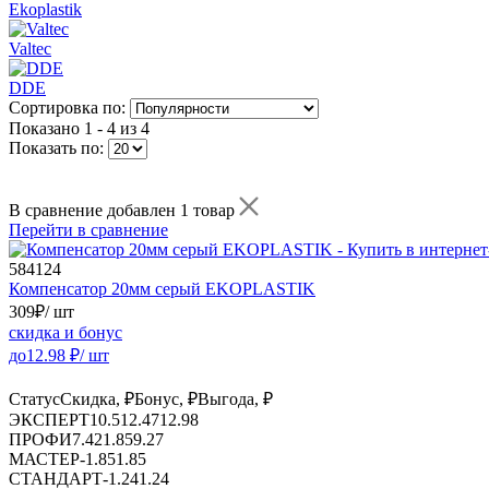
Ekoplastik
Valtec
DDE
Сортировка по:
Показано
1 - 4 из 4
Показать по:
В сравнение добавлен 1 товар
Перейти в сравнение
584124
Компенсатор 20мм серый EKOPLASTIK
309
₽
/ шт
скидка и бонус
до
12.98
₽/ шт
Статус
Скидка, ₽
Бонус, ₽
Выгода, ₽
ЭКСПЕРТ
10.51
2.47
12.98
ПРОФИ
7.42
1.85
9.27
МАСТЕР
-
1.85
1.85
СТАНДАРТ
-
1.24
1.24