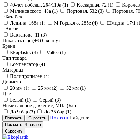
40-лет победы, 264/110а
(1)
Каскадная, 72
(1)
Королев
Малиновского, 48а
(1)
Портовая, 532
(3)
Портовая, 7
г.Батайск
Ленина, 168а
(1)
М.Горького, 285е
(4)
Шмидта, 17/1
(
г.Аксай
Вартанова, 11
(3)
Показать еще
(+9)
Свернуть
Бренд
Ekoplastik
(3)
Valtec
(1)
Тип товара
Компенсатор
(4)
Материал
Полипропилен
(4)
Диаметр
20 мм
(1)
25 мм
(2)
32 мм
(1)
Цвет
Белый
(1)
Серый
(3)
Номинальное давление, МПа (Бар)
До 9 бар
(3)
До 25 бар
(1)
Показать
Найдено:
Показать:
4 товара
Сбросить