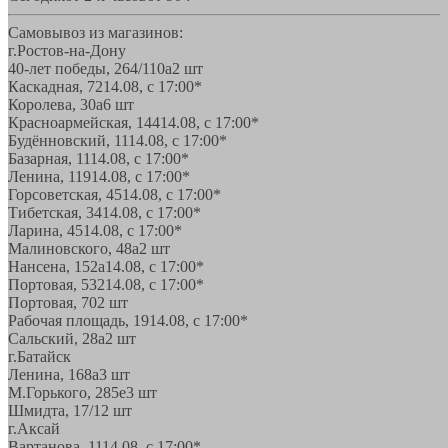
Самовывоз из магазинов:
г.Ростов-на-Дону
40-лет победы, 264/110а
2 шт
Каскадная, 72
14.08, с 17:00*
Королева, 30а
6 шт
Красноармейская, 144
14.08, с 17:00*
Будённовский, 11
14.08, с 17:00*
Базарная, 11
14.08, с 17:00*
Ленина, 119
14.08, с 17:00*
Горсоветская, 45
14.08, с 17:00*
Тибетская, 34
14.08, с 17:00*
Ларина, 45
14.08, с 17:00*
Малиновского, 48а
2 шт
Нансена, 152а
14.08, с 17:00*
Портовая, 532
14.08, с 17:00*
Портовая, 70
2 шт
Рабочая площадь, 19
14.08, с 17:00*
Сальский, 28a
2 шт
г.Батайск
Ленина, 168а
3 шт
М.Горького, 285е
3 шт
Шмидта, 17/1
2 шт
г.Аксай
Вартанова, 11
14.08, с 17:00*