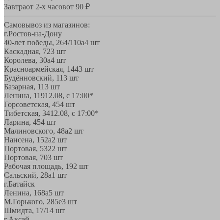
Завтра
от 2-х часов
от 90 ₽
Самовывоз из магазинов:
г.Ростов-на-Дону
40-лет победы, 264/110а
4 шт
Каскадная, 72
3 шт
Королева, 30а
4 шт
Красноармейская, 144
3 шт
Будённовский, 11
3 шт
Базарная, 11
3 шт
Ленина, 119
12.08, с 17:00*
Горсоветская, 45
4 шт
Тибетская, 34
12.08, с 17:00*
Ларина, 45
4 шт
Малиновского, 48а
2 шт
Нансена, 152а
2 шт
Портовая, 532
2 шт
Портовая, 70
3 шт
Рабочая площадь, 19
2 шт
Сальский, 28a
1 шт
г.Батайск
Ленина, 168а
5 шт
М.Горького, 285е
3 шт
Шмидта, 17/1
4 шт
г.Аксай