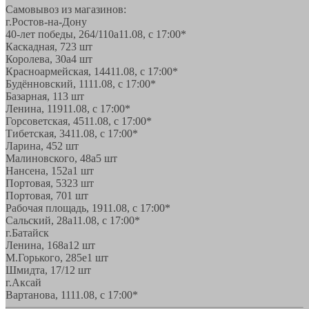
Самовывоз из магазинов:
г.Ростов-на-Дону
40-лет победы, 264/110а
11.08, с 17:00*
Каскадная, 72
3 шт
Королева, 30а
4 шт
Красноармейская, 144
11.08, с 17:00*
Будённовский, 11
11.08, с 17:00*
Базарная, 11
3 шт
Ленина, 119
11.08, с 17:00*
Горсоветская, 45
11.08, с 17:00*
Тибетская, 34
11.08, с 17:00*
Ларина, 45
2 шт
Малиновского, 48а
5 шт
Нансена, 152а
1 шт
Портовая, 532
3 шт
Портовая, 70
1 шт
Рабочая площадь, 19
11.08, с 17:00*
Сальский, 28a
11.08, с 17:00*
г.Батайск
Ленина, 168а
12 шт
М.Горького, 285е
1 шт
Шмидта, 17/1
2 шт
г.Аксай
Вартанова, 11
11.08, с 17:00*