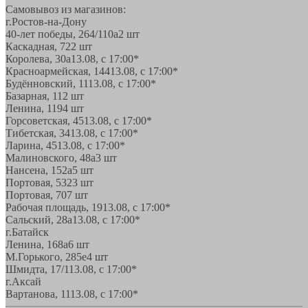
Самовывоз из магазинов:
г.Ростов-на-Дону
40-лет победы, 264/110а
2 шт
Каскадная, 72
2 шт
Королева, 30а
13.08, с 17:00*
Красноармейская, 144
13.08, с 17:00*
Будённовский, 11
13.08, с 17:00*
Базарная, 11
2 шт
Ленина, 119
4 шт
Горсоветская, 45
13.08, с 17:00*
Тибетская, 34
13.08, с 17:00*
Ларина, 45
13.08, с 17:00*
Малиновского, 48а
3 шт
Нансена, 152а
5 шт
Портовая, 532
3 шт
Портовая, 70
7 шт
Рабочая площадь, 19
13.08, с 17:00*
Сальский, 28a
13.08, с 17:00*
г.Батайск
Ленина, 168а
6 шт
М.Горького, 285е
4 шт
Шмидта, 17/1
13.08, с 17:00*
г.Аксай
Вартанова, 11
13.08, с 17:00*