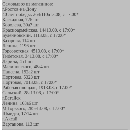
Самовывоз из магазинов:
г.Ростов-на-Дону
40-лет победы, 264/110а
13.08, с 17:00*
Каскадная, 72
6 шт
Королева, 30а
7 шт
Красноармейская, 144
13.08, с 17:00*
Будённовский, 11
13.08, с 17:00*
Базарная, 11
4 шт
Ленина, 119
6 шт
Горсоветская, 45
13.08, с 17:00*
Тибетская, 34
13.08, с 17:00*
Ларина, 45
1 шт
Малиновского, 48а
4 шт
Нансена, 152а
2 шт
Портовая, 532
3 шт
Портовая, 70
13.08, с 17:00*
Рабочая площадь, 19
13.08, с 17:00*
Сальский, 28a
13.08, с 17:00*
г.Батайск
Ленина, 168а
6 шт
М.Горького, 285е
13.08, с 17:00*
Шмидта, 17/1
4 шт
г.Аксай
Вартанова, 11
3 шт