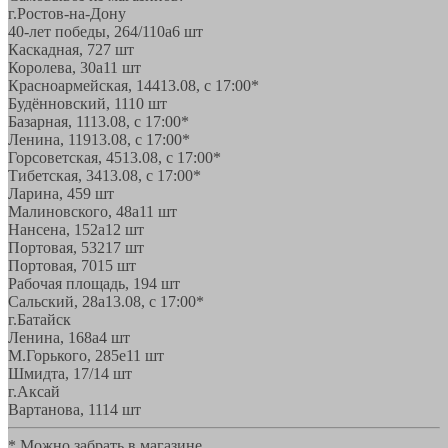
г.Ростов-на-Дону
40-лет победы, 264/110а
6 шт
Каскадная, 72
7 шт
Королева, 30а
11 шт
Красноармейская, 144
13.08, с 17:00*
Будённовский, 11
10 шт
Базарная, 11
13.08, с 17:00*
Ленина, 119
13.08, с 17:00*
Горсоветская, 45
13.08, с 17:00*
Тибетская, 34
13.08, с 17:00*
Ларина, 45
9 шт
Малиновского, 48а
11 шт
Нансена, 152а
12 шт
Портовая, 532
17 шт
Портовая, 70
15 шт
Рабочая площадь, 19
4 шт
Сальский, 28a
13.08, с 17:00*
г.Батайск
Ленина, 168а
4 шт
М.Горького, 285е
11 шт
Шмидта, 17/1
4 шт
г.Аксай
Вартанова, 11
14 шт
* Можно забрать в магазине,