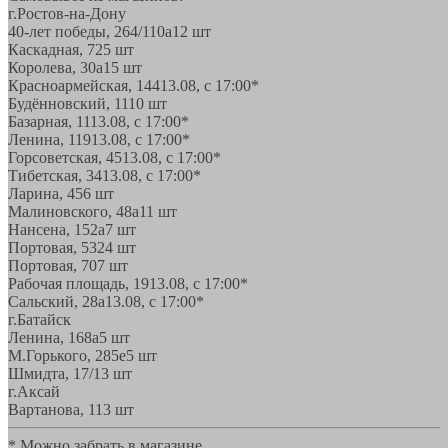
г.Ростов-на-Дону
40-лет победы, 264/110а
12 шт
Каскадная, 72
5 шт
Королева, 30а
15 шт
Красноармейская, 144
13.08, с 17:00*
Будённовский, 11
10 шт
Базарная, 11
13.08, с 17:00*
Ленина, 119
13.08, с 17:00*
Горсоветская, 45
13.08, с 17:00*
Тибетская, 34
13.08, с 17:00*
Ларина, 45
6 шт
Малиновского, 48а
11 шт
Нансена, 152а
7 шт
Портовая, 532
4 шт
Портовая, 70
7 шт
Рабочая площадь, 19
13.08, с 17:00*
Сальский, 28a
13.08, с 17:00*
г.Батайск
Ленина, 168а
5 шт
М.Горького, 285е
5 шт
Шмидта, 17/1
3 шт
г.Аксай
Вартанова, 11
3 шт
* Можно забрать в магазине,