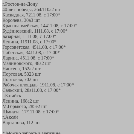
г.Ростов-на-Дону
40-лет победы, 264/110а
2 шт
Каскадная, 72
11.08, с 17:00*
Королева, 30а
3 шт
Красноармейская, 144
11.08, с 17:00*
Будённовский, 11
11.08, с 17:00*
Базарная, 11
11.08, с 17:00*
Ленина, 119
11.08, с 17:00*
Горсоветская, 45
11.08, с 17:00*
Тибетская, 34
11.08, с 17:00*
Ларина, 45
11.08, с 17:00*
Малиновского, 48а
2 шт
Нансена, 152а
2 шт
Портовая, 532
3 шт
Портовая, 70
2 шт
Рабочая площадь, 19
11.08, с 17:00*
Сальский, 28a
11.08, с 17:00*
г.Батайск
Ленина, 168а
2 шт
М.Горького, 285е
2 шт
Шмидта, 17/1
11.08, с 17:00*
г.Аксай
Вартанова, 11
2 шт
* Можно забрать в магазине,