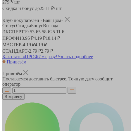
279
₽
/ шт
Скидка и бонус до
25.11
₽/ шт
Клуб покупателей «Ваш Дом»
Статус
Скидка
Бонус
Выгода
ЭКСПЕРТ
19.53 ₽
5.58 ₽
25.11 ₽
ПРОФИ
13.95 ₽
4.19 ₽
18.14 ₽
МАСТЕР
-
4.19 ₽
4.19 ₽
СТАНДАРТ
-
2.79 ₽
2.79 ₽
Как стать «ПРОФИ» сразу!
Узнать подробнее
Привезём
Привезём
Постараемся доставить быстрее. Точную дату сообщит
оператор.
В корзину