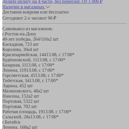
Делите оплату на 4 части, без переплат.
От 1 000 ₽
Наличие в магазинах
Доставим вовремя или бесплатно
Сегодня
от 2-х часов
от 90 ₽
Самовывоз из магазинов:
г.Ростов-на-Дону
40-лет победы, 264/110а
2 шт
Каскадная, 72
3 шт
Королева, 30а
4 шт
Красноармейская, 144
13.08, с 17:00*
Будённовский, 11
13.08, с 17:00*
Базарная, 11
13.08, с 17:00*
Ленина, 119
13.08, с 17:00*
Горсоветская, 45
13.08, с 17:00*
Тибетская, 34
13.08, с 17:00*
Ларина, 45
2 шт
Малиновского, 48а
2 шт
Нансена, 152а
2 шт
Портовая, 532
2 шт
Портовая, 70
2 шт
Рабочая площадь, 19
13.08, с 17:00*
Сальский, 28a
13.08, с 17:00*
г.Батайск
Ленина, 168а
2 шт