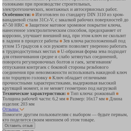
головками при производстве строительных,
электротехнических, монтажных и автосервисных работ.
Особенности:
Изготовлен по стандарту DIN 3110 из хром-
ванадиевой стали 31Cr-V, с закалкой рабочих поверхностей до
47-50 HRC
Защитное матовое хромовое покрытие ключа,
нанесенное электролитическим способом, предохраняет от
коррозии, улучшает внешний вид, при этом ключ не скользит
в ладони в процессе работы
Зев ключа расположенный под
углом 15 градусов к оси рукояти позволяет уверенно работать
в труднодоступных местах
U-образная форма зева подходит
для отвинчивания средне и слабо затянутых соединений,
поворота регулировочных болтов и гаек, затягивания/
отпускания контргаек с боковой стороны резьбового
соединения при невозможности использовать накидной ключ
или торцевую головку
Ключ обладает отличными
прочностными характеристиками, выдерживая высокий
крутящий момент, и не меняет геометрию под нагрузкой
Технические характеристики:
Тип ключа: рожковый
Толщина рабочей части: 6,2 мм
Размер: 16х17 мм
Длина
изделия: 203 мм
Отзывы
Помогите другим пользователям с выбором — будьте первым,
кто поделится своим мнением об этом товаре.
Оставить отзыв