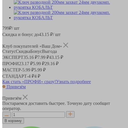
799
₽
/ шт
Скидка и бонус до
43.15
₽/ шт
Клуб покупателей «Ваш Дом»
Статус
Скидка
Бонус
Выгода
ЭКСПЕРТ
35.16 ₽
7.99 ₽
43.15 ₽
ПРОФИ
23.17 ₽
5.99 ₽
29.16 ₽
МАСТЕР
-
5.99 ₽
5.99 ₽
СТАНДАРТ
-
4 ₽
4 ₽
Как стать «ПРОФИ» сразу!
Узнать подробнее
Привезём
Привезём
Постараемся доставить быстрее. Точную дату сообщит
оператор.
В корзину