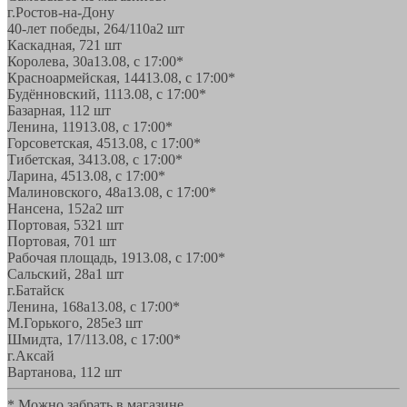
г.Ростов-на-Дону
40-лет победы, 264/110а
2 шт
Каскадная, 72
1 шт
Королева, 30а
13.08, с 17:00*
Красноармейская, 144
13.08, с 17:00*
Будённовский, 11
13.08, с 17:00*
Базарная, 11
2 шт
Ленина, 119
13.08, с 17:00*
Горсоветская, 45
13.08, с 17:00*
Тибетская, 34
13.08, с 17:00*
Ларина, 45
13.08, с 17:00*
Малиновского, 48а
13.08, с 17:00*
Нансена, 152а
2 шт
Портовая, 532
1 шт
Портовая, 70
1 шт
Рабочая площадь, 19
13.08, с 17:00*
Сальский, 28a
1 шт
г.Батайск
Ленина, 168а
13.08, с 17:00*
М.Горького, 285е
3 шт
Шмидта, 17/1
13.08, с 17:00*
г.Аксай
Вартанова, 11
2 шт
* Можно забрать в магазине,