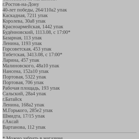
г.Ростов-на-Дону
40-лет победы, 264/110а
2 упак
Каскадная, 72
11 упак
Королева, 30а
8 упак
Красноармейская, 144
2 упак
Будённовский, 11
13.08, с 17:00*
Базарная, 11
3 упак
Ленина, 119
3 упак
Горсоветская, 45
3 упак
Тибетская, 34
13.08, с 17:00*
Ларина, 45
7 упак
Малиновского, 48а
10 упак
Нансена, 152а
10 упак
Портовая, 532
2 упак
Портовая, 70
6 упак
Рабочая площадь, 19
3 упак
Сальский, 28a
4 упак
г.Батайск
Ленина, 168а
2 упак
М.Горького, 285е
2 упак
Шмидта, 17/1
5 упак
г.Аксай
Вартанова, 11
2 упак
* Можно забрать в магазине,