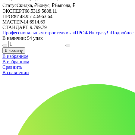
Статус
Скидка, ₽
Бонус, ₽
Выгода, ₽
ЭКСПЕРТ
68.53
19.58
88.11
ПРОФИ
48.95
14.69
63.64
МАСТЕР
-
14.69
14.69
СТАНДАРТ
-
9.79
9.79
Профессиональным строителям -
«ПРОФИ»
сразу!
›
Подробнее 
В наличии: 54 упак
В корзину
В избранное
В избранном
Сравнить
В сравнении