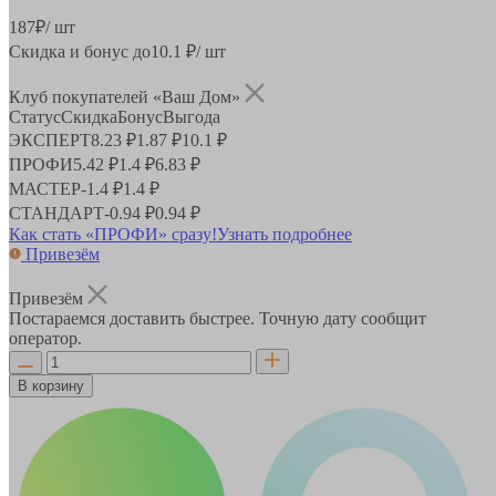
187
₽
/ шт
Скидка и бонус до
10.1
₽/ шт
Клуб покупателей «Ваш Дом»
Статус
Скидка
Бонус
Выгода
ЭКСПЕРТ
8.23 ₽
1.87 ₽
10.1 ₽
ПРОФИ
5.42 ₽
1.4 ₽
6.83 ₽
МАСТЕР
-
1.4 ₽
1.4 ₽
СТАНДАРТ
-
0.94 ₽
0.94 ₽
Как стать «ПРОФИ» сразу!
Узнать подробнее
Привезём
Привезём
Постараемся доставить быстрее. Точную дату сообщит
оператор.
В корзину