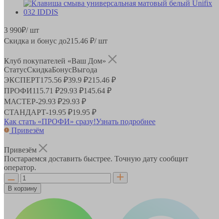
3 990
₽
/ шт
Скидка и бонус до
215.46
₽/ шт
Клуб покупателей «Ваш Дом»
Статус
Скидка
Бонус
Выгода
ЭКСПЕРТ
175.56 ₽
39.9 ₽
215.46 ₽
ПРОФИ
115.71 ₽
29.93 ₽
145.64 ₽
МАСТЕР
-
29.93 ₽
29.93 ₽
СТАНДАРТ
-
19.95 ₽
19.95 ₽
Как стать «ПРОФИ» сразу!
Узнать подробнее
Привезём
Привезём
Постараемся доставить быстрее. Точную дату сообщит
оператор.
В корзину