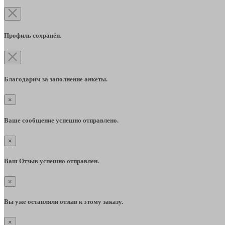
Профиль сохранён.
Благодарим за заполнение анкеты.
×
Ваше сообщение успешно отправлено.
×
Ваш Отзыв успешно отправлен.
×
Вы уже оставляли отзыв к этому заказу.
×