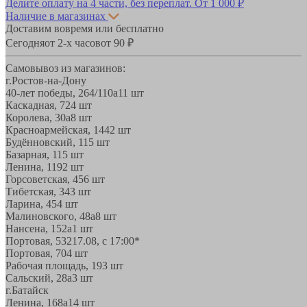
Делите оплату на 4 части, без переплат.
От 1 000 ₽
Наличие в магазинах
Доставим вовремя или бесплатно
Сегодня
от 2-х часов
от 90 ₽
Самовывоз из магазинов:
г.Ростов-на-Дону
40-лет победы, 264/110а
11 шт
Каскадная, 72
4 шт
Королева, 30а
8 шт
Красноармейская, 144
2 шт
Будённовский, 11
5 шт
Базарная, 11
5 шт
Ленина, 119
2 шт
Горсоветская, 45
6 шт
Тибетская, 34
3 шт
Ларина, 45
4 шт
Малиновского, 48а
8 шт
Нансена, 152а
1 шт
Портовая, 532
17.08, с 17:00*
Портовая, 70
4 шт
Рабочая площадь, 19
3 шт
Сальский, 28a
3 шт
г.Батайск
Ленина, 168а
14 шт