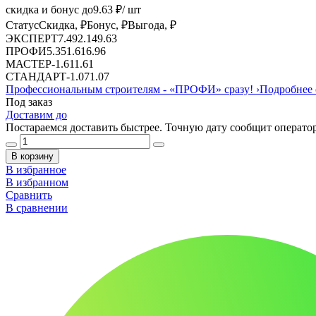
скидка и бонус до
9.63
₽/ шт
Статус
Скидка, ₽
Бонус, ₽
Выгода, ₽
ЭКСПЕРТ
7.49
2.14
9.63
ПРОФИ
5.35
1.61
6.96
МАСТЕР
-
1.61
1.61
СТАНДАРТ
-
1.07
1.07
Профессиональным строителям -
«ПРОФИ»
сразу!
›
Подробнее 
Под заказ
Доставим до
Постараемся доставить быстрее. Точную дату сообщит оператор
В корзину
В избранное
В избранном
Сравнить
В сравнении