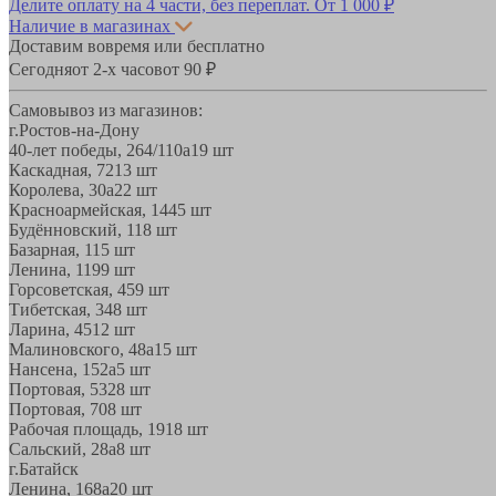
Делите оплату на 4 части, без переплат.
От 1 000 ₽
Наличие в магазинах
Доставим вовремя или бесплатно
Сегодня
от 2-х часов
от 90 ₽
Самовывоз из магазинов:
г.Ростов-на-Дону
40-лет победы, 264/110а
19 шт
Каскадная, 72
13 шт
Королева, 30а
22 шт
Красноармейская, 144
5 шт
Будённовский, 11
8 шт
Базарная, 11
5 шт
Ленина, 119
9 шт
Горсоветская, 45
9 шт
Тибетская, 34
8 шт
Ларина, 45
12 шт
Малиновского, 48а
15 шт
Нансена, 152а
5 шт
Портовая, 532
8 шт
Портовая, 70
8 шт
Рабочая площадь, 19
18 шт
Сальский, 28a
8 шт
г.Батайск
Ленина, 168а
20 шт