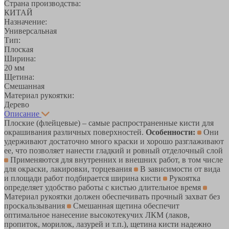
Страна производства:
КИТАЙ
Назначение:
Универсальная
Тип:
Плоская
Ширина:
20 мм
Щетина:
Смешанная
Материал рукоятки:
Дерево
Описание
Плоские (флейцевые) – самые распространенные кисти для
окрашивания различных поверхностей.
Особенности:
Они
удерживают достаточно много краски и хорошо разглаживают
ее, что позволяет нанести гладкий и ровный отделочный слой
Применяются для внутренних и внешних работ, в том числе
для окраски, лакировки, торцевания
В зависимости от вида
и площади работ подбирается ширина кисти
Рукоятка
определяет удобство работы с кистью длительное время
Материал рукоятки должен обеспечивать прочный захват без
проскальзывания
Смешанная щетина обеспечит
оптимальное нанесение высокотекучих ЛКМ (лаков,
пропиток, морилок, лазурей и т.п.), щетина кисти надежно