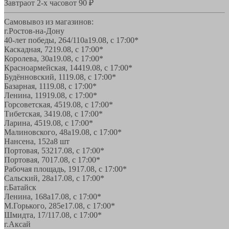
Завтра
от 2-х часов
от 90 ₽
Самовывоз из магазинов:
г.Ростов-на-Дону
40-лет победы, 264/110а
19.08, с 17:00*
Каскадная, 72
19.08, с 17:00*
Королева, 30а
19.08, с 17:00*
Красноармейская, 144
19.08, с 17:00*
Будённовский, 11
19.08, с 17:00*
Базарная, 11
19.08, с 17:00*
Ленина, 119
19.08, с 17:00*
Горсоветская, 45
19.08, с 17:00*
Тибетская, 34
19.08, с 17:00*
Ларина, 45
19.08, с 17:00*
Малиновского, 48а
19.08, с 17:00*
Нансена, 152а
8 шт
Портовая, 532
17.08, с 17:00*
Портовая, 70
17.08, с 17:00*
Рабочая площадь, 19
17.08, с 17:00*
Сальский, 28a
17.08, с 17:00*
г.Батайск
Ленина, 168а
17.08, с 17:00*
М.Горького, 285е
17.08, с 17:00*
Шмидта, 17/1
17.08, с 17:00*
г.Аксай