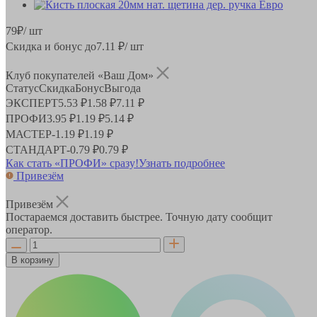
79
₽
/ шт
Скидка и бонус до
7.11
₽/ шт
Клуб покупателей «Ваш Дом»
Статус
Скидка
Бонус
Выгода
ЭКСПЕРТ
5.53 ₽
1.58 ₽
7.11 ₽
ПРОФИ
3.95 ₽
1.19 ₽
5.14 ₽
МАСТЕР
-
1.19 ₽
1.19 ₽
СТАНДАРТ
-
0.79 ₽
0.79 ₽
Как стать «ПРОФИ» сразу!
Узнать подробнее
Привезём
Привезём
Постараемся доставить быстрее. Точную дату сообщит
оператор.
В корзину