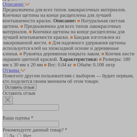
Описание
Предназначена для всех типов лакокрасочных материалов.
Кончики щетины на конце расщеплены для лучшей
впитываемости краски.
Описание:
Натуральная светлая
щетина.
Предназначена для всех типов лакокрасочных
материалов.
Кончики щетины на конце расщеплены для
лучшей впитываемости краски.
Бандаж изготовлен из
лакированной жести.
Для надежного удержания щетины
используется клей на эпоксидной основе и деревянные
клинья.
Рукоятка деревянная покрыта лаком.
Кончик кисти
окрашен цветной краской.
Характеристики:
Размеры: 180
мм x 30 мм x 20 мм
Вес: 0.04 кг
Обьём: 0.108 литр
Отзывы
Помогите другим пользователям с выбором — будьте первым,
кто поделится своим мнением об этом товаре.
Оставить отзыв
Оставить отзыв
Ваша оценка *
Рекомендуете данный товар? *
Да
Нет