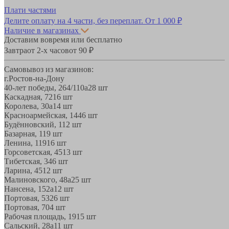
Плати частями
Делите оплату на 4 части, без переплат.
От 1 000 ₽
Наличие в магазинах
Доставим вовремя или бесплатно
Завтра
от 2-х часов
от 90 ₽
Самовывоз из магазинов:
г.Ростов-на-Дону
40-лет победы, 264/110а
28 шт
Каскадная, 72
16 шт
Королева, 30а
14 шт
Красноармейская, 144
6 шт
Будённовский, 11
2 шт
Базарная, 11
9 шт
Ленина, 119
16 шт
Горсоветская, 45
13 шт
Тибетская, 34
6 шт
Ларина, 45
12 шт
Малиновского, 48а
25 шт
Нансена, 152а
12 шт
Портовая, 532
6 шт
Портовая, 70
4 шт
Рабочая площадь, 19
15 шт
Сальский, 28a
11 шт