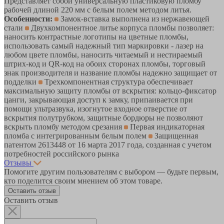
Представляет собой универсальную пластиковую пломбу
рабочей длиной 220 мм с белым полем методом литья.
Особенности:
Замок-вставка выполнена из нержавеющей
стали
Двухкомпонентное литье корпуса пломбы позволяет:
наносить контрастные логотипы на цветные пломбы,
использовать самый надежный тип маркировки - лазер на
любом цвете пломбы, наносить читаемый и нестираемый
штрих-код и QR-код на обоих сторонах пломбы, торговый
знак производителя и название пломбы надежно защищает от
подделки
Трехкомпонентная структура обеспечивает
максимальную защиту пломбы от вскрытия: кольцо-фиксатор
цанги, закрывающая доступ к замку, припаивается при
помощи ультразвука, изогнутое входное отверстие от
вскрытия полутрубком, защитные бордюры не позволяют
вскрыть пломбу методом срезания
Первая индикаторная
пломба с интегрированным белым полем
Защищенная
патентом 2613448 от 16 марта 2017 года, созданная с учетом
потребностей российского рынка
Отзывы
Помогите другим пользователям с выбором — будьте первым,
кто поделится своим мнением об этом товаре.
Оставить отзыв
Оставить отзыв