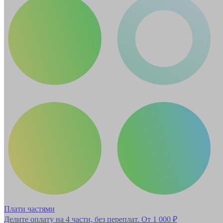
Плати частями
Делите оплату на 4 части, без переплат.
От 1 000 ₽