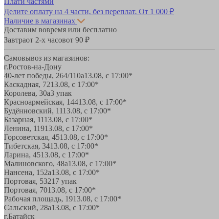
Плати частями
Делите оплату на 4 части, без переплат.
От 1 000 ₽
Наличие в магазинах
Доставим вовремя или бесплатно
Завтра
от 2-х часов
от 90 ₽
Самовывоз из магазинов:
г.Ростов-на-Дону
40-лет победы, 264/110а
13.08, с 17:00*
Каскадная, 72
13.08, с 17:00*
Королева, 30а
3 упак
Красноармейская, 144
13.08, с 17:00*
Будённовский, 11
13.08, с 17:00*
Базарная, 11
13.08, с 17:00*
Ленина, 119
13.08, с 17:00*
Горсоветская, 45
13.08, с 17:00*
Тибетская, 34
13.08, с 17:00*
Ларина, 45
13.08, с 17:00*
Малиновского, 48а
13.08, с 17:00*
Нансена, 152а
13.08, с 17:00*
Портовая, 532
17 упак
Портовая, 70
13.08, с 17:00*
Рабочая площадь, 19
13.08, с 17:00*
Сальский, 28a
13.08, с 17:00*
г.Батайск