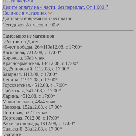
Плати частями
Делите оплату на 4 части, без переплат.
От 1 000 ₽
Наличие в магазинах
Доставим вовремя или бесплатно
Сегодня
от 2-х часов
от 90 ₽
Самовывоз из магазинов:
г.Ростов-на-Дону
40-лет победы, 264/110а
12.08, с 17:00*
Каскадная, 72
12.08, с 17:00*
Королева, 30а
3 упак
Красноармейская, 144
12.08, с 17:00*
Будённовский, 11
12.08, с 17:00*
Базарная, 11
12.08, с 17:00*
Ленина, 119
12.08, с 17:00*
Горсоветская, 45
12.08, с 17:00*
Тибетская, 34
12.08, с 17:00*
Ларина, 45
12.08, с 17:00*
Малиновского, 48а
4 упак
Нансена, 152а
12.08, с 17:00*
Портовая, 532
15 упак
Портовая, 70
12.08, с 17:00*
Рабочая площадь, 19
12.08, с 17:00*
Сальский, 28a
12.08, с 17:00*
г.Батайск