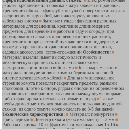
Сфера использования данных стяжек:
электромонтажные
работы: крепление или обвязка в жгут кабелей и проводов,
крепление гибких гофротруб к несущей поверхности или для
соединения между собой, монтаж структурированных
кабельных систем
бытовые нужды: фиксация рулонных
материалов для храненния, крепление длинномерных
предметов для перевозки
работы в саду и огороде: при
формировании сложных крон декоративных растений,
крепление к опоре растений нуждающихся в поддержке, а
также для крепления и хранения поливочных шлангов,
садовых аксессуаров, сеток-ограждений
Особенности:
Материал изделия имеет высокую эластичность и
механическую прочность, отличается высокими
электроизоляционными свойствами
Благодаря мягкости
материала полиуретановые хомуты бережны к внешней
оплетке затягиваемых кабелей
Длина и универсальное
строение хомута позволяет закреплять предметы разными
способами: плотно к опоре, рядом с опорой на определенном
растоянии, на выбранном расстоянии между двумя опорами,
либо зафиксировать несколько предметов в ряд
Также
необходимо отметить экономичность использования данной
стяжки: из однго хомута можно сделать до 3-5 бандажей
Технические характеристики:
Материал: полиуретан
Цвет: черный
Диаметр охвата (максимальный): 113 мм
Рабочая нагрузка: 10 кг (фактически максимальная 15-16 кг