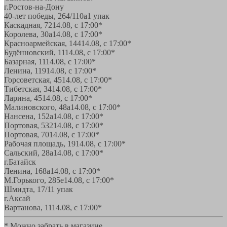
г.Ростов-на-Дону
40-лет победы, 264/110а
1 упак
Каскадная, 72
14.08, с 17:00*
Королева, 30а
14.08, с 17:00*
Красноармейская, 144
14.08, с 17:00*
Будённовский, 11
14.08, с 17:00*
Базарная, 11
14.08, с 17:00*
Ленина, 119
14.08, с 17:00*
Горсоветская, 45
14.08, с 17:00*
Тибетская, 34
14.08, с 17:00*
Ларина, 45
14.08, с 17:00*
Малиновского, 48а
14.08, с 17:00*
Нансена, 152а
14.08, с 17:00*
Портовая, 532
14.08, с 17:00*
Портовая, 70
14.08, с 17:00*
Рабочая площадь, 19
14.08, с 17:00*
Сальский, 28a
14.08, с 17:00*
г.Батайск
Ленина, 168а
14.08, с 17:00*
М.Горького, 285е
14.08, с 17:00*
Шмидта, 17/1
1 упак
г.Аксай
Вартанова, 11
14.08, с 17:00*
* Можно забрать в магазине,