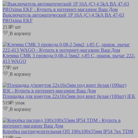
Выключатель автоматический 1P 16А (C) 4,5kA ВА 47-63
PROxima EKF
213
₽
/ шт
В корзину
Клемма СМК 3 провода 0,08-2,5мм2, t-85 C, оранж. рычаг 222-
413 WAGO
77
₽
/ шт
В корзину
Площадка для хомутов 22х16х5мм под винт белая (100шт) IEK
519
₽
/ упак
В корзину
Коробка распределительная ОП 100х100х55мм IP54 7вх TDM
123
₽
/ шт