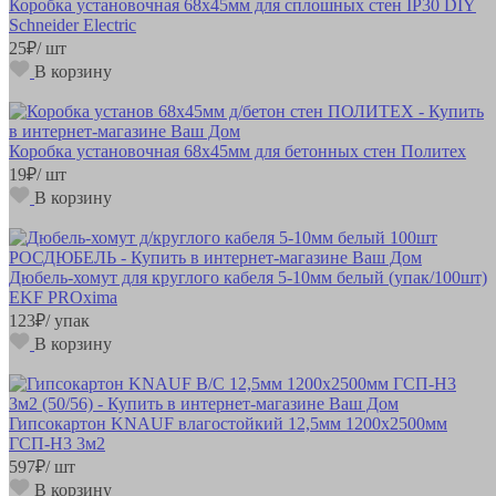
Коробка установочная 68х45мм для сплошных стен IP30 DIY
Schneider Electric
25
₽
/ шт
В корзину
Коробка установочная 68х45мм для бетонных стен Политех
19
₽
/ шт
В корзину
Дюбель-хомут для круглого кабеля 5-10мм белый (упак/100шт)
EKF PROxima
123
₽
/ упак
В корзину
Гипсокартон KNAUF влагостойкий 12,5мм 1200х2500мм
ГСП-Н3 3м2
597
₽
/ шт
В корзину