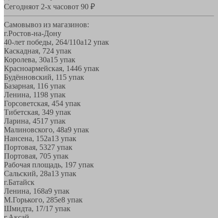
Сегодня
от 2-х часов
от 90 ₽
Самовывоз из магазинов:
г.Ростов-на-Дону
40-лет победы, 264/110а
12 упак
Каскадная, 72
4 упак
Королева, 30а
15 упак
Красноармейская, 144
6 упак
Будённовский, 11
5 упак
Базарная, 11
6 упак
Ленина, 119
8 упак
Горсоветская, 45
4 упак
Тибетская, 34
9 упак
Ларина, 45
17 упак
Малиновского, 48а
9 упак
Нансена, 152а
13 упак
Портовая, 532
7 упак
Портовая, 70
5 упак
Рабочая площадь, 19
7 упак
Сальский, 28a
13 упак
г.Батайск
Ленина, 168а
9 упак
М.Горького, 285е
8 упак
Шмидта, 17/1
7 упак
г.Аксай