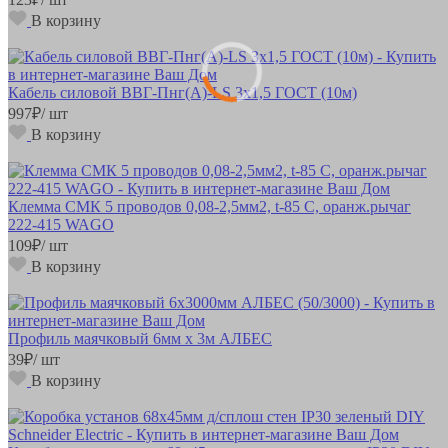
В корзину
Кабель силовой ВВГ-Пнг(А)-LS 3х1,5 ГОСТ (10м)
997
₽
/ шт
В корзину
Клемма СМК 5 проводов 0,08-2,5мм2, t-85 C, оранж.рычаг
222-415 WAGO
109
₽
/ шт
В корзину
Профиль маячковый 6мм х 3м АЛБЕС
39
₽
/ шт
В корзину