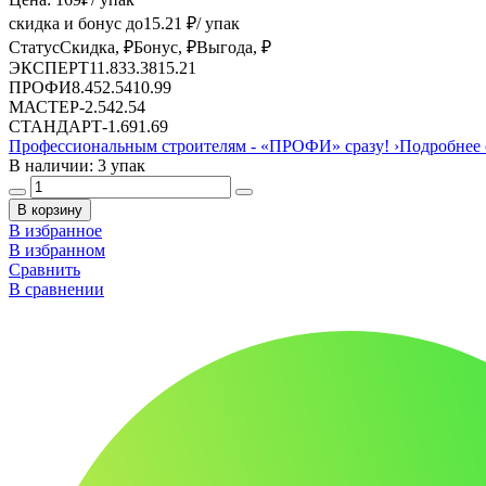
скидка и бонус до
15.21
₽/ упак
Статус
Скидка, ₽
Бонус, ₽
Выгода, ₽
ЭКСПЕРТ
11.83
3.38
15.21
ПРОФИ
8.45
2.54
10.99
МАСТЕР
-
2.54
2.54
СТАНДАРТ
-
1.69
1.69
Профессиональным строителям -
«ПРОФИ»
сразу!
›
Подробнее 
В наличии: 3 упак
В корзину
В избранное
В избранном
Сравнить
В сравнении