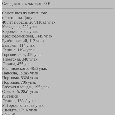
Сегодня
от 2-х часов
от 90 ₽
Самовывоз из магазинов:
г.Ростов-на-Дону
40-лет победы, 264/110а
3 упак
Каскадная, 72
2 упак
Королева, 30а
2 упак
Красноармейская, 144
5 упак
Будённовский, 11
2 упак
Базарная, 11
4 упак
Ленина, 119
4 упак
Горсоветская, 45
9 упак
Тибетская, 34
8 упак
Ларина, 45
5 упак
Малиновского, 48а
6 упак
Нансена, 152а
5 упак
Портовая, 532
4 упак
Портовая, 70
6 упак
Рабочая площадь, 19
5 упак
Сальский, 28a
1 упак
г.Батайск
Ленина, 168а
8 упак
М.Горького, 285е
3 упак
Шмидта, 17/1
6 упак
г.Аксай