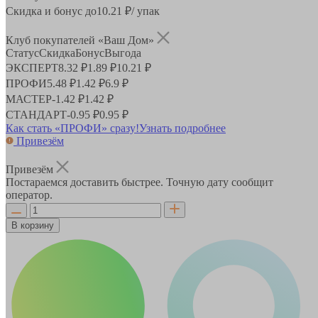
Скидка и бонус до
10.21
₽/ упак
Клуб покупателей «Ваш Дом»
Статус
Скидка
Бонус
Выгода
ЭКСПЕРТ
8.32 ₽
1.89 ₽
10.21 ₽
ПРОФИ
5.48 ₽
1.42 ₽
6.9 ₽
МАСТЕР
-
1.42 ₽
1.42 ₽
СТАНДАРТ
-
0.95 ₽
0.95 ₽
Как стать «ПРОФИ» сразу!
Узнать подробнее
Привезём
Привезём
Постараемся доставить быстрее. Точную дату сообщит
оператор.
В корзину