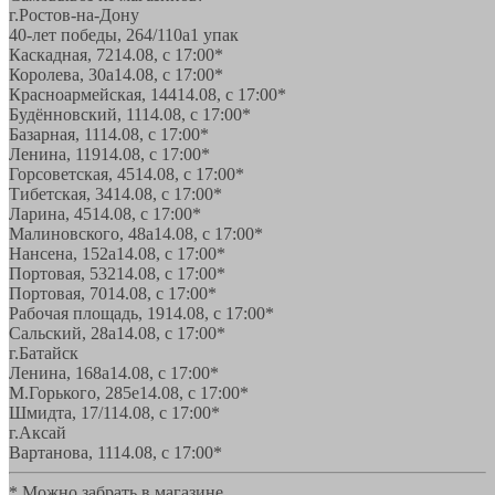
г.Ростов-на-Дону
40-лет победы, 264/110а
1 упак
Каскадная, 72
14.08, с 17:00*
Королева, 30а
14.08, с 17:00*
Красноармейская, 144
14.08, с 17:00*
Будённовский, 11
14.08, с 17:00*
Базарная, 11
14.08, с 17:00*
Ленина, 119
14.08, с 17:00*
Горсоветская, 45
14.08, с 17:00*
Тибетская, 34
14.08, с 17:00*
Ларина, 45
14.08, с 17:00*
Малиновского, 48а
14.08, с 17:00*
Нансена, 152а
14.08, с 17:00*
Портовая, 532
14.08, с 17:00*
Портовая, 70
14.08, с 17:00*
Рабочая площадь, 19
14.08, с 17:00*
Сальский, 28a
14.08, с 17:00*
г.Батайск
Ленина, 168а
14.08, с 17:00*
М.Горького, 285е
14.08, с 17:00*
Шмидта, 17/1
14.08, с 17:00*
г.Аксай
Вартанова, 11
14.08, с 17:00*
* Можно забрать в магазине,