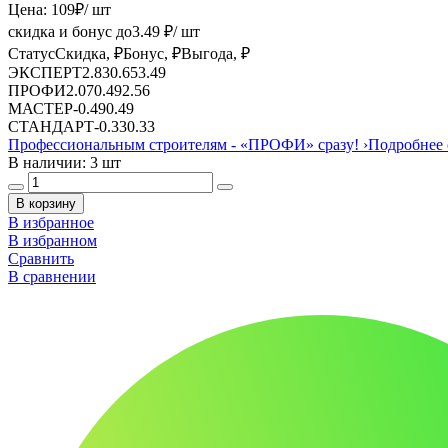
Цена:
109
₽
/ шт
скидка и бонус до
3.49
₽/ шт
Статус
Скидка, ₽
Бонус, ₽
Выгода, ₽
ЭКСПЕРТ
2.83
0.65
3.49
ПРОФИ
2.07
0.49
2.56
МАСТЕР
-
0.49
0.49
СТАНДАРТ
-
0.33
0.33
Профессиональным строителям -
«ПРОФИ»
сразу!
›
Подробнее 
В наличии: 3 шт
В корзину
В избранное
В избранном
Сравнить
В сравнении