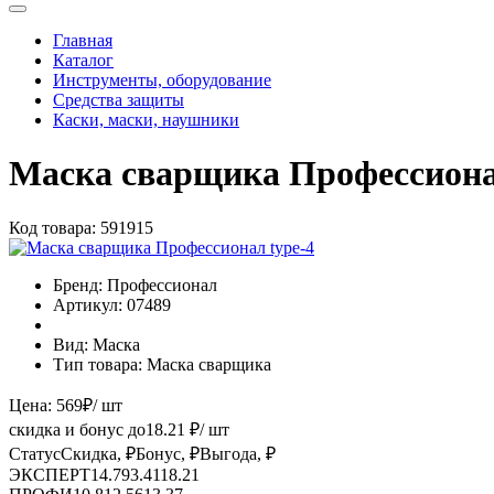
Главная
Каталог
Инструменты, оборудование
Средства защиты
Каски, маски, наушники
Маска сварщика Профессиона
Код товара:
591915
Бренд:
Профессионал
Артикул:
07489
Вид:
Маска
Тип товара:
Маска сварщика
Цена:
569
₽
/ шт
скидка и бонус до
18.21
₽/ шт
Статус
Скидка, ₽
Бонус, ₽
Выгода, ₽
ЭКСПЕРТ
14.79
3.41
18.21