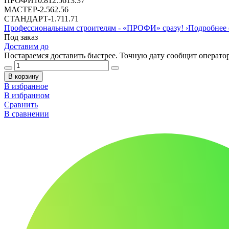
ПРОФИ
10.81
2.56
13.37
МАСТЕР
-
2.56
2.56
СТАНДАРТ
-
1.71
1.71
Профессиональным строителям -
«ПРОФИ»
сразу!
›
Подробнее 
Под заказ
Доставим до
Постараемся доставить быстрее. Точную дату сообщит оператор
В корзину
В избранное
В избранном
Сравнить
В сравнении